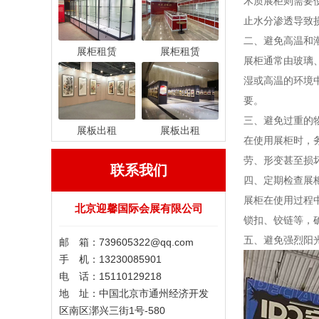
木质展柜则需要
止水分渗透导致
二、避免高温和
展柜租赁
展柜租赁
展柜通常由玻璃
湿或高温的环境
要。
三、避免过重的
展板出租
展板出租
在使用展柜时，
劳、形变甚至损
联系我们
四、定期检查展
展柜在使用过程
北京迎馨国际会展有限公司
锁扣、铰链等，
五、避免强烈阳
邮 箱：739605322@qq.com
手 机：13230085901
电 话：15110129218
地 址：中国北京市通州经济开发
区南区漷兴三街1号-580