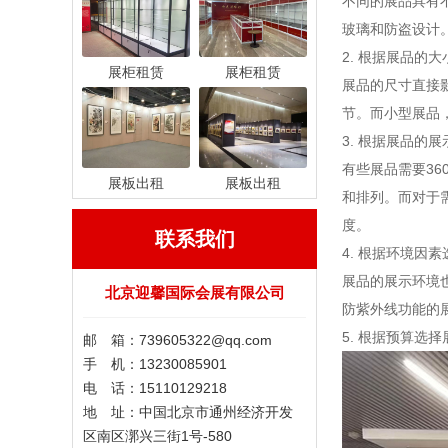
不同的展品具有
玻璃和防盗设计
2. 根据展品的
展柜租赁
展柜租赁
展品的尺寸直接
节。而小型展品
3. 根据展品的
有些展品需要3
展板出租
展板出租
和排列。而对于
度。
联系我们
4. 根据环境因
展品的展示环境
北京迎馨国际会展有限公司
防紫外线功能的
5. 根据预算选择
邮 箱：739605322@qq.com
手 机：13230085901
电 话：15110129218
地 址：中国北京市通州经济开发
区南区漷兴三街1号-580