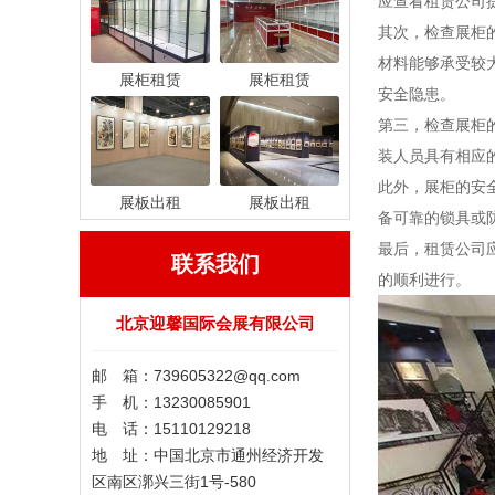
应查看租赁公司
其次，检查展柜
材料能够承受较
展柜租赁
展柜租赁
安全隐患。
第三，检查展柜
装人员具有相应
此外，展柜的安
展板出租
展板出租
备可靠的锁具或
最后，租赁公司
联系我们
的顺利进行。
北京迎馨国际会展有限公司
邮 箱：739605322@qq.com
手 机：13230085901
电 话：15110129218
地 址：中国北京市通州经济开发
区南区漷兴三街1号-580